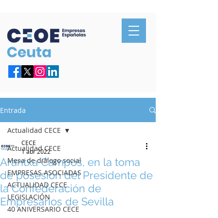
Confederación de Empresarios de Ceuta
Entrada
Actualidad CECE
CECE
Actualidad CECE
1 abr 2022
Arantxa Campos, en la toma
Mesa de diálogo social
EMPRESAS ASOCIADAS
de posesión del Presidente de
ACTUALIDAD CECE
la Confederación de
LEGISLACIÓN
Empresarios de Sevilla
40 ANIVERSARIO CECE