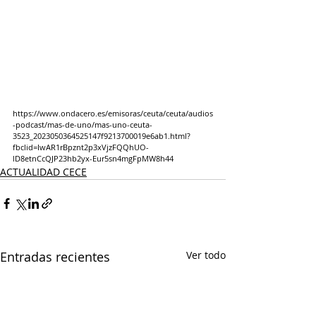
https://www.ondacero.es/emisoras/ceuta/ceuta/audios
-podcast/mas-de-uno/mas-uno-ceuta-
3523_2023050364525147f9213700019e6ab1.html?
fbclid=IwAR1rBpznt2p3xVjzFQQhUO-
lD8etnCcQJP23hb2yx-Eur5sn4mgFpMW8h44
ACTUALIDAD CECE
Entradas recientes
Ver todo