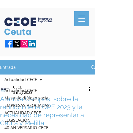
Confederación de Empresarios de Ceuta
Entrada
Actualidad CECE
CECE
Actualidad CECE
3 may 2023
Arantxa Campos, sobre la
Mesa de diálogo social
EMPRESAS ASOCIADAS
reunión de la OPE 2023 y la
ACTUALIDAD CECE
necesidad de representar a
LEGISLACIÓN
Ceuta y Melilla
40 ANIVERSARIO CECE