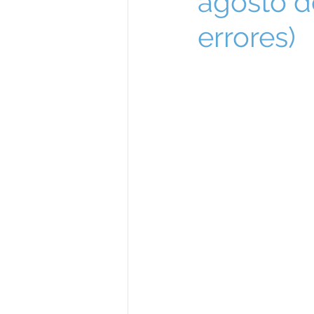
agosto d
errores)