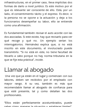
infraestructuras, en el primer caso, lleva implícitas dos 
formas de darlo a nivel jurídico. Es este motivo por el 
que es relevante ser consciente de ello. Está, por un 
lado, el consentimiento tácito y el expreso. Es decir, si 
la persona no se opone a la actuación y deja a los 
funcionarios desempeñar su labor, ello se entiende 
como una afirmación.
Es fundamental también revisar el auto acorde con las 
dos asociadas. Si este existe, hay que revisarlo para ver 
qué recoge y qué no. Un ejemplo serían los 
interrogatorios. Hernández explica que, si no está 
inscrito en este documento, el involucrado puede 
transmitirlo. “Si no está en este, no tiene facultad de 
llevarlo a cabo porque no hay norma tributaria en la 
que se fije esta práctica”, incide.
Llamar al abogado
Una vez que ya están en el lugar y comienzan con sus 
labores, deben ser recibidos por el empleado con 
mayor rango. A su vez, también es más que 
recomendable llamar al abogado de confianza para 
que esté presente, tal y como detallan las dos 
profesionales.
“Ellos están perfectamente acostumbrados, puede 
saber cómo manejar la situación y establecer límites”, 