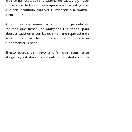
“que se ha respaldado la cadena de custodia y hacer 
un balance de todo lo que aparece en las diligencias 
que han incautado para ver si responde a la norma”, 
menciona Hernández.
A partir de ese momento se abre un periodo de 
recursos que tienen los obligados tributarios “para 
abordar cuestiones con las que no tienen que estar de 
acuerdo si se ha vulnerado algún derecho 
fundamental”, añade.
Si esto sucede, de nuevo tendrían que recurrir a su 
abogado y solicitar el expediente administrativo con la 
intención de agilizar o paralizar el desprecinto para 
que Hacienda no acceda a la documentación si estos 
se ponen en duda.
Hernández lo ilustra con un supuesto sencillo. “Sería 
llevarse un portátil en el que haya información de 
carácter personal. Eso no se puede traspasar. Otra 
posibilidad es el secreto profesional entre un abogado 
y su cliente. Hay que poner barreras para que no se 
acceda a estos escritos.
Estas vulneraciones “no son casos aislados en base a la 
jurisprudencia del Tribunal Supremo”, comenta. “La 
entrada y registro no tiene una regulación muy amplia 
en la Ley General Tributaria. Si en el auto judicial no se 