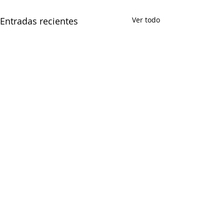
Entradas recientes
Ver todo
CONFEDERACIÓN DE EMPRESARIOS DE CEUTA
Paseo del Revellín nº 1, Edificio Trujillo, 2º - E.
Tel.:
856200038
Email:
info@confeceuta.es
AVISO LEGAL Y CONDICIONES DE USO