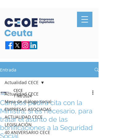
Confederación de Empresarios de Ceuta
Entrada
Actualidad CECE
CECE
Actualidad CECE
1 feb 2024
Campos pedirá cita con la
Mesa de diálogo social
EMPRESAS ASOCIADAS
Ministra, si es necesario, para
ACTUALIDAD CECE
tratar el asunto de las
LEGISLACIÓN
bonificaciones a la Seguridad
40 ANIVERSARIO CECE
Social