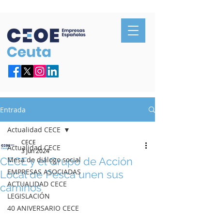
Confederación de Empresarios de Ceuta
Entrada
Actualidad CECE
CECE
Actualidad CECE
3 jun 2024
CECE y el Grupo de Acción
Mesa de diálogo social
EMPRESAS ASOCIADAS
Local de Pesca unen sus
ACTUALIDAD CECE
caminos
LEGISLACIÓN
40 ANIVERSARIO CECE