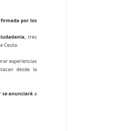
firmada por los 
ciudadanía
, tres 
e Ceuta.
rar experiencias 
tacan desde la 
 se anunciará
 a 