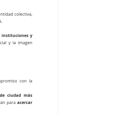
tidad colectiva, 
A.
instituciones y 
cial y la imagen 
 reafirma con esta campaña su compromiso con la 
de ciudad más 
van para 
acercar 