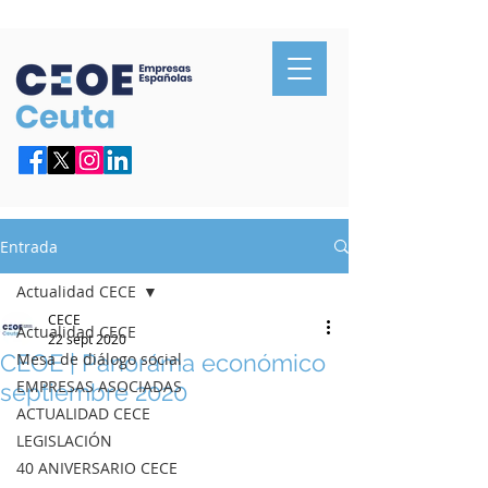
Confederación de Empresarios de Ceuta
Entrada
Actualidad CECE
CECE
Actualidad CECE
22 sept 2020
CEOE | Panoráma económico
Mesa de diálogo social
EMPRESAS ASOCIADAS
septiembre 2020
ACTUALIDAD CECE
LEGISLACIÓN
40 ANIVERSARIO CECE