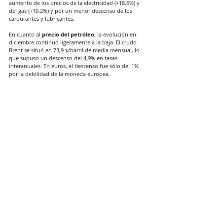
aumento de los precios de la electricidad (+18,6%) y 
del gas (+10,2%) y por un menor descenso de los 
carburantes y lubricantes.
En cuanto al 
precio del petróleo
, la evolución en 
diciembre continuó ligeramente a la baja. El crudo 
Brent se situó en 73,9 $/barril de media mensual, lo 
que supuso un descenso del 4,9% en tasas 
interanuales. En euros, el descenso fue sólo del 1% 
por la debilidad de la moneda europea.
Sin embargo, en las primeras semanas de enero, la 
cotización del Brent ha repuntado sensiblemente, 
hasta llegar a los 78,4 $/barril de media, superando 
incluso los 80 $ en los últimos días, tras el nuevo 
paquete de sanciones de EE UU al petróleo ruso, lo 
que ha elevado los precios y costes del transporte.
De mantenerse el precio del crudo, y dada la actual 
fortaleza del dólar, las tasas interanuales en euros 
volverán a crecer y se situarán próximas al 4% en 
enero.
ACTUALIDAD CECE