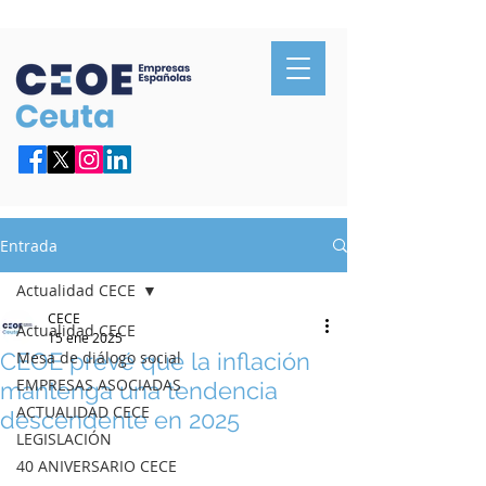
Confederación de Empresarios de Ceuta
Entrada
Actualidad CECE
CECE
Actualidad CECE
15 ene 2025
CEOE prevé que la inflación
Mesa de diálogo social
EMPRESAS ASOCIADAS
mantenga una tendencia
ACTUALIDAD CECE
descendente en 2025
LEGISLACIÓN
40 ANIVERSARIO CECE