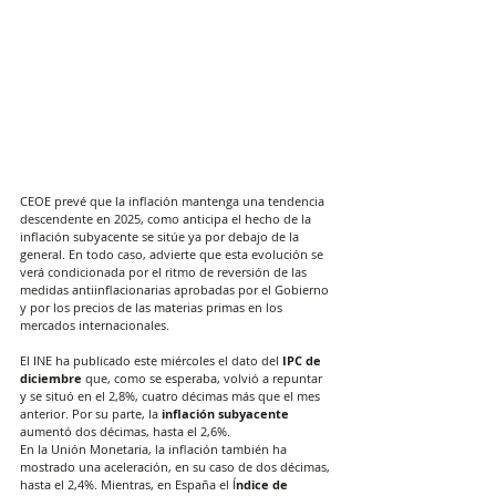
CEOE prevé que la inflación mantenga una tendencia 
descendente en 2025, como anticipa el hecho de la 
inflación subyacente se sitúe ya por debajo de la 
general. En todo caso, advierte que esta evolución se 
verá condicionada por el ritmo de reversión de las 
medidas antiinflacionarias aprobadas por el Gobierno 
y por los precios de las materias primas en los 
mercados internacionales.
El INE ha publicado este miércoles el dato del 
IPC de 
diciembre
 que, como se esperaba, volvió a repuntar 
y se situó en el 2,8%, cuatro décimas más que el mes 
anterior. Por su parte, la
 inflación subyacente
aumentó dos décimas, hasta el 2,6%.
En la Unión Monetaria, la inflación también ha 
mostrado una aceleración, en su caso de dos décimas, 
hasta el 2,4%. Mientras, en España el Í
ndice de 