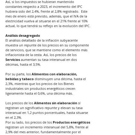
Así, si los impuestos se hubieran mantenido 
constantes respecto a 2023, el incremento del IPC 
hubiera sido del 2,4%, frente al 2,8% registrado.  Este 
mes de enero está previsto, además, que el IVA de la 
electricidad vuelva al situarse en el 21% frente al 10% 
actual, lo que tendrá su reflejo en la evolución del IPC.
Análisis desagregado
El análisis detallado de la inflación subyacente 
muestra un repunte de los precios en su componente 
de servicios, que se mantiene como el elemento más 
inflacionista de la cesta. Así, los precios de los 
Servicios
 aumentan su tasa interanual en dos 
décimas, hasta el 3,5%.
Por su parte, los 
Alimentos con elaboración, 
bebidas y tabaco
 disminuyen una décima, hasta el 
2,3%, mientras que los precios de los Bienes 
industriales sin productos energéticos crecen 
ligeramente hasta el 0,6%, una décima más.
Los precios de los 
Alimentos sin elaboración
 sí 
registran un significativo repunte y elevan su tasa 
interanual en 1,2 puntos porcentuales, hasta situarse 
en el 2,3%.
Por su lado, los precios de los 
Productos energéticos 
registran un incremento interanual del 5,8%, frente al 
2,9% del mes anterior, fundamentalmente por el 