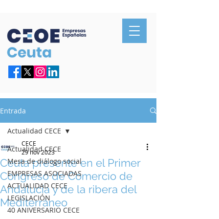
Confederación de Empresarios de Ceuta
Entrada
Actualidad CECE
CECE
Actualidad CECE
29 nov 2023
Ceuta presente en el Primer
Mesa de diálogo social
EMPRESAS ASOCIADAS
Congreso de Comercio de
ACTUALIDAD CECE
Andalucía y de la ribera del
LEGISLACIÓN
Mediterráneo
40 ANIVERSARIO CECE