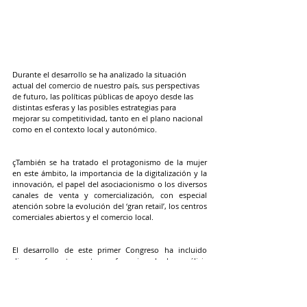
Durante el desarrollo se ha analizado la situación 
actual del comercio de nuestro país, sus perspectivas 
de futuro, las políticas públicas de apoyo desde las 
distintas esferas y las posibles estrategias para 
mejorar su competitividad, tanto en el plano nacional 
como en el contexto local y autonómico. 
çTambién se ha tratado el protagonismo de la mujer 
en este ámbito, la importancia de la digitalización y la 
innovación, el papel del asociacionismo o los diversos 
canales de venta y comercialización, con especial 
atención sobre la evolución del ‘gran retail’, los centros 
comerciales abiertos y el comercio local.  
El desarrollo de este primer Congreso ha incluido 
diversos formatos, entre conferencias, charlas, análisis 
de casos, mesas redondas y debates. Se ha puesto de 
manifiesto la enorme importancia de este sector en la 
creación de empleo, su aportación al PIB nacional y 
sobre todo su papel vital como vertebrador en todas 