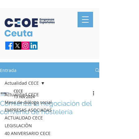
Confederación de Empresarios de Ceuta
Entrada
Actualidad CECE
CECE
Actualidad CECE
13 nov 2024
Comienza la negociación del
Mesa de diálogo social
EMPRESAS ASOCIADAS
convenio de hostelería
ACTUALIDAD CECE
LEGISLACIÓN
40 ANIVERSARIO CECE