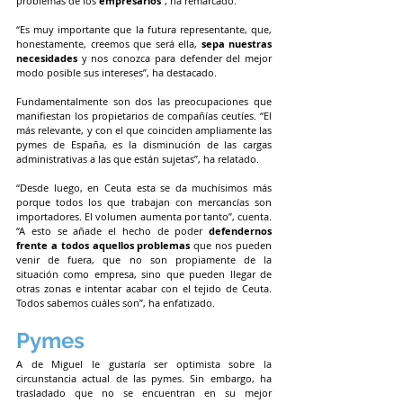
problemas de los 
empresarios
”, ha remarcado.
“Es muy importante que la futura representante, que, 
honestamente, creemos que será ella, 
sepa nuestras 
necesidades
 y nos conozca para defender del mejor 
modo posible sus intereses”, ha destacado.
Fundamentalmente son dos las preocupaciones que 
manifiestan los propietarios de compañías ceutíes. “El 
más relevante, y con el que coinciden ampliamente las 
pymes de España, es la disminución de las cargas 
administrativas a las que están sujetas”, ha relatado.
“Desde luego, en Ceuta esta se da muchísimos más 
porque todos los que trabajan con mercancías son 
importadores. El volumen aumenta por tanto”, cuenta. 
“A esto se añade el hecho de poder 
defendernos 
frente a todos aquellos problemas
 que nos pueden 
venir de fuera, que no son propiamente de la 
situación como empresa, sino que pueden llegar de 
otras zonas e intentar acabar con el tejido de Ceuta. 
Todos sabemos cuáles son”, ha enfatizado.
Pymes
A de Miguel le gustaría ser optimista sobre la 
circunstancia actual de las pymes. Sin embargo, ha 
trasladado que no se encuentran en su mejor 