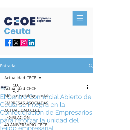
Confederación de Empresarios de Ceuta
Entrada
Actualidad CECE
CECE
Actualidad CECE
2 jul
El Centro Comercial Abierto de
Mesa de diálogo social
EMPRESAS ASOCIADAS
Ceuta se integra en la
ACTUALIDAD CECE
Confederación de Empresarios
LEGISLACIÓN
para reforzar la unidad del
40 ANIVERSARIO CECE
tejido empresarial