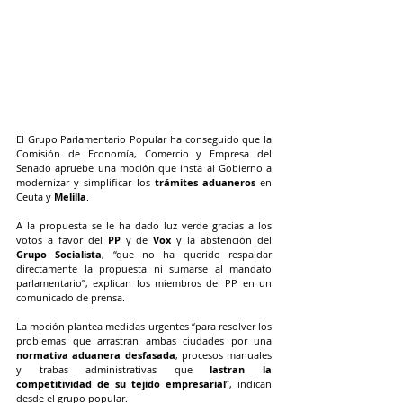
El Grupo Parlamentario Popular ha conseguido que la 
Comisión de Economía, Comercio y Empresa del 
Senado apruebe una moción que insta al Gobierno a 
modernizar y simplificar los 
trámites aduaneros
 en 
Ceuta y 
Melilla
.
A la propuesta se le ha dado luz verde gracias a los 
votos a favor del 
PP
 y de 
Vox
 y la abstención del 
Grupo Socialista
, “que no ha querido respaldar 
directamente la propuesta ni sumarse al mandato 
parlamentario”, explican los miembros del PP en un 
comunicado de prensa.
La moción plantea medidas urgentes “para resolver los 
problemas que arrastran ambas ciudades por una 
normativa aduanera desfasada
, procesos manuales 
y trabas administrativas que 
lastran la 
competitividad de su tejido empresarial
”, indican 
desde el grupo popular.