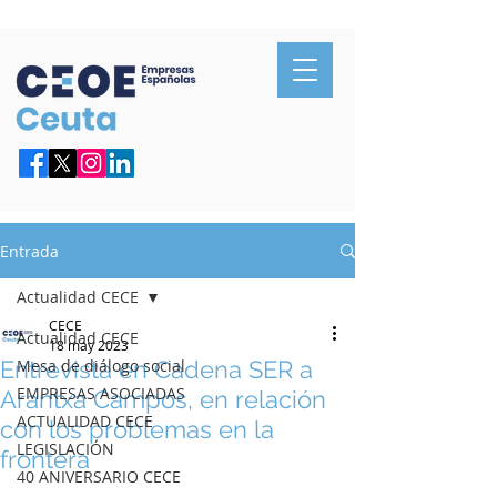
Confederación de Empresarios de Ceuta
Entrada
Actualidad CECE
CECE
Actualidad CECE
18 may 2023
Entrevista en Cadena SER a
Mesa de diálogo social
EMPRESAS ASOCIADAS
Arantxa Campos, en relación
ACTUALIDAD CECE
con los problemas en la
LEGISLACIÓN
frontera
40 ANIVERSARIO CECE