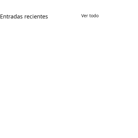
Entradas recientes
Ver todo
CONFEDERACIÓN DE EMPRESARIOS DE CEUTA
Paseo del Revellín nº 1, Edificio Trujillo, 2º - E.
Tel.:
856200038
Email:
info@confeceuta.es