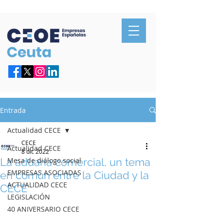
Confederación de Empresarios de Ceuta
Entrada
Actualidad CECE
CECE
Actualidad CECE
8 dic 2022
La aduana comercial, un tema
Mesa de diálogo social
EMPRESAS ASOCIADAS
en común entre la Ciudad y la
ACTUALIDAD CECE
CECE
LEGISLACIÓN
40 ANIVERSARIO CECE