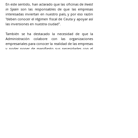
En este sentido, han aclarado que las oficinas de 
Invest 
in Spain
 son las responsables de que las empresas 
interesadas inviertan en nuestro país, y por eso razón 
"deben conocer el régimen fiscal de Ceuta y apoyar así 
las inversiones en nuestra ciudad".
También se ha destacado la necesidad de que la 
Administración colabore con las organizaciones 
empresariales para conocer la realidad de las empresas 
y poder poner de manifiesto sus necesidades con el 
fin de desarrollar económicamente las regiones de la 
Unión.
La Confederación de Empresarios de Ceuta se ha 
hecho eco de estas conclusiones y ha manifestado que 
las comparte. En próximas fechas también divulgará 
entre sus asociados las posibilidades que aporta la 
Dirección General de Industria y de la Pequeña y 
Mediana Empresa para el desarrollo de la Pyme ceutí, 
como puede ser el programa de Erasmus para 
empresas o la Red Europea de Empresas.
ACTUALIDAD CECE