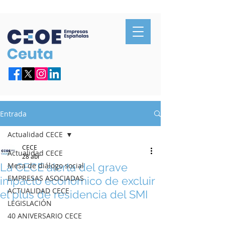
Confederación de Empresarios de Ceuta
Entrada
Actualidad CECE
CECE
Actualidad CECE
28 abr
La CECE alerta del grave
Mesa de diálogo social
EMPRESAS ASOCIADAS
impacto económico de excluir
ACTUALIDAD CECE
el plus de residencia del SMI
LEGISLACIÓN
40 ANIVERSARIO CECE