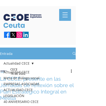
Confederación de Empresarios de Ceuta
Entrada
Actualidad CECE
CECE
Actualidad CECE
16 dic 2022
La CECE, presente en las
Mesa de diálogo social
EMPRESAS ASOCIADAS
Jornadas de reflexión sobre el
ACTUALIDAD CECE
Plan Estratégico Integral en
LEGISLACIÓN
Melilla
40 ANIVERSARIO CECE