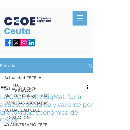
Confederación de Empresarios de Ceuta
Entrada
Actualidad CECE
CECE
Actualidad CECE
19 ene 2024
La CECE visita BigMat: "Una
Mesa de diálogo social
EMPRESAS ASOCIADAS
apuesta decidida y valiente por
ACTUALIDAD CECE
la actividad económica de
LEGISLACIÓN
Ceuta"
40 ANIVERSARIO CECE