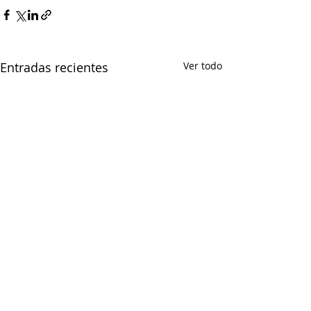
Entradas recientes
Ver todo
CONFEDERACIÓN DE EMPRESARIOS DE CEUTA
Paseo del Revellín nº 1, Edificio Trujillo, 2º - E.