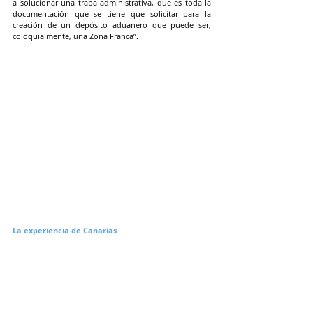
a solucionar una traba administrativa, que es toda la 
documentación que se tiene que solicitar para la 
creación de un depósito aduanero que puede ser, 
coloquialmente, una Zona Franca”.
La experiencia de Canarias
El caso canario ha sido mencionado como ejemplo 
positivo, ya que allí se han logrado avances tras años 
de intentos. “La experiencia de momento es positiva. 
No se consiguen evidentemente unos avances de un 
día para otro, es muy progresivo, pero sí es cierto que 
las cosas van saliendo poquito a poco”, ha señalado 
Muñoz.