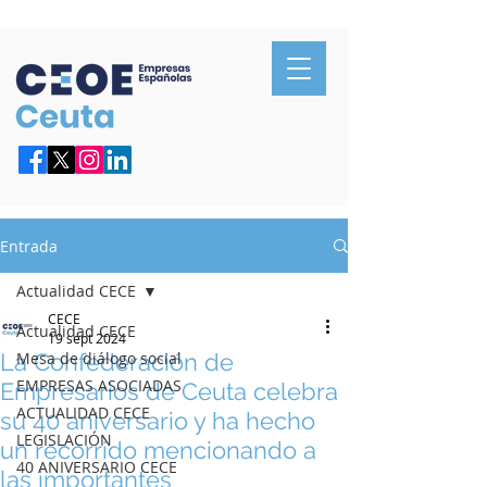
Confederación de Empresarios de Ceuta
Entrada
Actualidad CECE
CECE
Actualidad CECE
19 sept 2024
La Confederación de
Mesa de diálogo social
EMPRESAS ASOCIADAS
Empresarios de Ceuta celebra
ACTUALIDAD CECE
su 40 aniversario y ha hecho
LEGISLACIÓN
un recorrido mencionando a
40 ANIVERSARIO CECE
las importantes