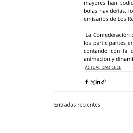
mayores han podido 
bolas navideñas, l
emisarios de Los R
 La Confederación de Empresarios quiere agradecer la dedicación y esfuerzo de todos 
los participantes e
contando con la c
animación y dinami
ACTUALIDAD CECE
Entradas recientes