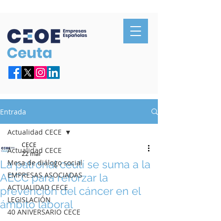
Confederación de Empresarios de Ceuta
Entrada
Actualidad CECE
CECE
Actualidad CECE
22 mar
La patronal ceutí se suma a la
Mesa de diálogo social
EMPRESAS ASOCIADAS
AECC para reforzar la
ACTUALIDAD CECE
prevención del cáncer en el
LEGISLACIÓN
ámbito laboral
40 ANIVERSARIO CECE