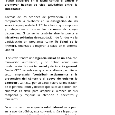
“
aunar esfuerzos en la lucha contra el cáncer y 
promover hábitos de vida saludables entre la 
ciudadanía
”.
Además de las acciones de prevención, CECE se 
compromete a colaborar en la 
divulgación de los 
servicios
 que presta la AECC, facilitando que empresas 
y trabajadores conozcan los 
recursos de apoyo
disponibles. El convenio también abre la puerta a 
iniciativas solidarias
 de recaudación de fondos y a la 
participación en programas como 
Tu Salud es lo 
Primero
, orientado a mejorar la salud en el entorno 
laboral.
El acuerdo tendrá una 
vigencia inicial de un año
, con 
renovación automática, y se define como una 
colaboración de carácter 
social
 y de 
interés general
. 
Desde CECE se subraya que esta alianza permite al 
sector empresarial “
contribuir activamente a la 
prevención del cáncer y al apoyo de quienes lo 
padecen
”. La AECC, por su parte, valora la implicación 
de la patronal ceutí y destaca que la colaboración con 
empresas es clave para ampliar el alcance de sus 
campañas y mejorar la atención a pacientes y 
familiares.
En un contexto en el que la 
salud laboral
 gana peso 
en la agenda pública, este convenio sitúa a la patronal 