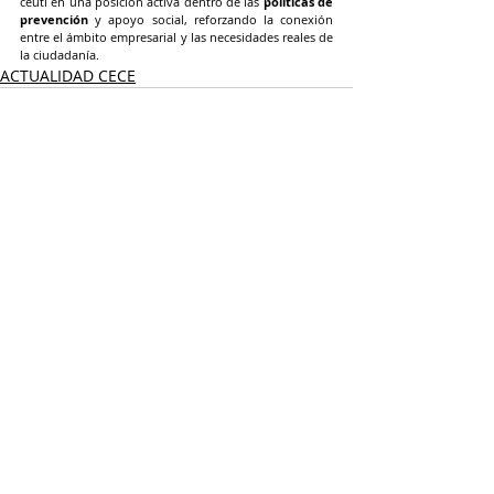
ceutí en una posición activa dentro de las 
políticas de 
prevención
 y apoyo social, reforzando la conexión 
entre el ámbito empresarial y las necesidades reales de 
la ciudadanía.
ACTUALIDAD CECE
Entradas recientes
Ver todo