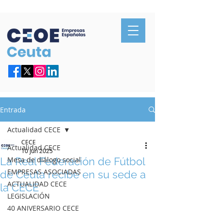
Confederación de Empresarios de Ceuta
Entrada
Actualidad CECE
CECE
Actualidad CECE
10 jun 2025
La Real Federación de Fútbol
Mesa de diálogo social
EMPRESAS ASOCIADAS
de Ceuta recibe en su sede a
ACTUALIDAD CECE
la CECE
LEGISLACIÓN
40 ANIVERSARIO CECE