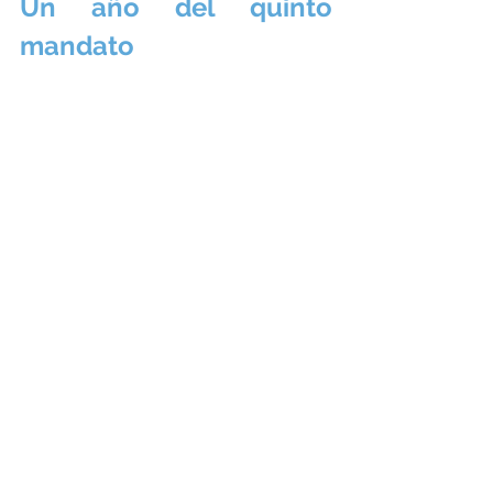
Un año del quinto 
mandato
Esta reunión se enmarca en los días previos al 
primer 
aniversario del inicio del quinto mandato de García 
Gaona
 al frente de la Real Federación de Fútbol de 
Ceuta. Un quinto mandato que está protagonizado 
por uno de los mejores estados de forma del fútbol 
local y
 avalado con orgullo por Rafael Louzán
, 
presidente de la RFEF.
ACTUALIDAD CECE
Entradas recientes
Ver todo