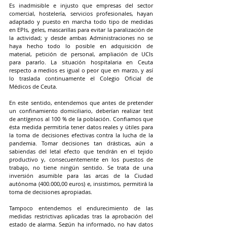
Es inadmisible e injusto que empresas del sector 
comercial, hostelería, servicios profesionales, hayan 
adaptado y puesto en marcha todo tipo de medidas 
en EPIs, geles, mascarillas para evitar la paralización de 
la actividad; y desde ambas Administraciones no se 
haya hecho todo lo posible en adquisición de 
material, petición de personal, ampliación de UCIs 
para pararlo. La situación hospitalaria en Ceuta 
respecto a medios es igual o peor que en marzo, y así 
lo traslada continuamente el Colegio Oficial de 
Médicos de Ceuta.
En este sentido, entendemos que antes de pretender 
un confinamiento domiciliario, deberían realizar test 
de antígenos al 100 % de la población. Confiamos que 
ésta medida permitiría tener datos reales y útiles para 
la toma de decisiones efectivas contra la lucha de la 
pandemia. Tomar decisiones tan drásticas, aún a 
sabiendas del letal efecto que tendrán en el tejido 
productivo y, consecuentemente en los puestos de 
trabajo, no tiene ningún sentido. Se trata de una 
inversión asumible para las arcas de la Ciudad 
autónoma (400.000,00 euros) e, insistimos, permitirá la 
toma de decisiones apropiadas.
Tampoco entendemos el endurecimiento de las 
medidas restrictivas aplicadas tras la aprobación del 
estado de alarma. Según ha informado, no hay datos 