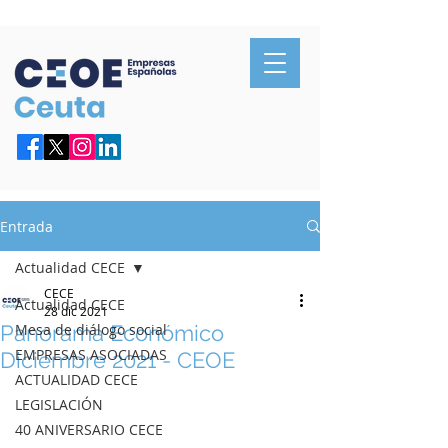
Confederación de Empresarios de Ceuta
Entrada
Actualidad CECE
CECE
Actualidad CECE
28 dic 2021
Panorama Económico
Mesa de diálogo social
EMPRESAS ASOCIADAS
Diciembre 2021 - CEOE
ACTUALIDAD CECE
LEGISLACIÓN
40 ANIVERSARIO CECE