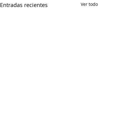
Entradas recientes
Ver todo
CONFEDERACIÓN DE EMPRESARIOS DE CEUTA
Paseo del Revellín nº 1, Edificio Trujillo, 2º - E.
Tel.:
856200038
Email:
info@confeceuta.es
AVISO LEGAL Y CONDICIONES DE USO
POLÍTICA DE PRIVACIDAD
POLÍTICA DE COOKIES