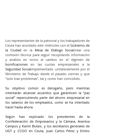
Los representantes de la patronal y los trabajadores de 
Ceuta han acordado este miércoles con el 
Gobierno de 
la Ciudad
 en la 
Mesa de Diálogo Social
crear una 
comisión técnica para seguir recopilando información 
y análisis en torno al cambio en el régimen de 
bonificaciones
 en las cuotas empresariales a la 
Seguridad Social
implementado unilateralmente por el 
Ministerio de Trabajo desde el pasado viernes y que 
“solo trae problemas”, tal y como han coincidido.
Su objetivo común es derogarlo, pero mientras 
intentarán alcanzar acuerdos que garanticen la “paz 
social” repercutiendo parte del ahorro empresarial en 
los salarios de los empleados, como se ha intentado 
hacer hasta ahora.
Según han explicado los presidentes de la 
Confederación de Empresarios y la Cámara, Arantxa 
Campos y Karim Bulaix, y los secretarios generales de 
UGT y CCOO en Ceuta, Juan Carlos Pérez y Emilio 