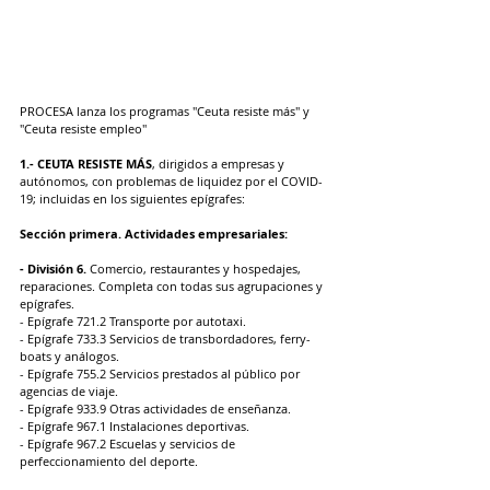
PROCESA lanza los programas "Ceuta resiste más" y 
"Ceuta resiste empleo"
1.- CEUTA RESISTE MÁS
, dirigidos a empresas y 
autónomos, con problemas de liquidez por el COVID-
19; incluidas en los siguientes epígrafes:
Sección primera. Actividades empresariales:
- División 6.
 Comercio, restaurantes y hospedajes, 
reparaciones. Completa con todas sus agrupaciones y 
epígrafes.
- Epígrafe 721.2 Transporte por autotaxi.
- Epígrafe 733.3 Servicios de transbordadores, ferry-
boats y análogos.
- Epígrafe 755.2 Servicios prestados al público por 
agencias de viaje.
- Epígrafe 933.9 Otras actividades de enseñanza.
- Epígrafe 967.1 Instalaciones deportivas.
- Epígrafe 967.2 Escuelas y servicios de 
perfeccionamiento del deporte.