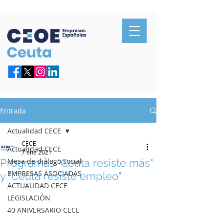
Confederación de Empresarios de Ceuta
Entrada
Actualidad CECE
CECE
Actualidad CECE
7 ene 2021
Programas "Ceuta resiste más"
Mesa de diálogo social
EMPRESAS ASOCIADAS
y "Ceuta resiste empleo"
ACTUALIDAD CECE
LEGISLACIÓN
40 ANIVERSARIO CECE