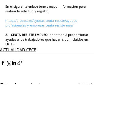
En el siguiente enlace tenéis mayor información para 
realizar la solicitud y registro.
https://procesa.es/ayudas-ceuta-resiste/ayudas-
profesionales-y-empresas-ceuta-resiste-mas/
2.-  CEUTA RESISTE EMPLEO
, orientado a proporcionar 
ayudas a los trabajadores que hayan sido incluidos en 
ERTES.
ACTUALIDAD CECE
Entradas recientes
Ver todo