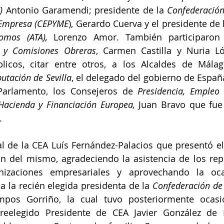
) 
Antonio Garamendi; presidente de la 
Confederación
Empresa (CEPYME
), Gerardo Cuerva y el presidente de 
omos (ATA), 
Lorenzo Amor. También participaron l
 y Comisiones Obreras
, Carmen Castilla y Nuria Ló
licos, citar entre otros, a los Alcaldes de Málaga
utación de Sevilla
, el delegado del gobierno de España
Parlamento, los Consejeros de 
Presidencia, Empleo 
Hacienda y Financiación Europea, 
Juan Bravo que fue
. 
al de la CEA Luís Fernández-Palacios que presentó el 
ón del mismo, agradeciendo la asistencia de los rep
anizaciones empresariales y aprovechando la oca
 a la recién elegida presidenta de la 
Confederación de 
pos Gorriño, la cual tuvo posteriormente ocasión
reelegido Presidente de CEA Javier González de 