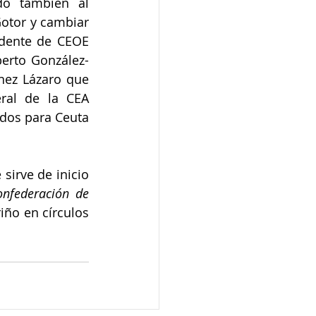
o también al 
otor y cambiar 
dente de CEOE 
berto González-
nez Lázaro que 
ral de la CEA 
dos para Ceuta 
irve de inicio 
onfederación de 
ño en círculos 