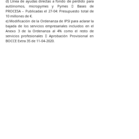
d) Línea de ayudas directas a fondo de perdido para 
autónomos, micropymes y Pymes  Bases de 
PROCESA – Publicadas el 27-04: Presupuesto total de 
10 millones de €. 
e) Modificación de la Ordenanza de IPSI para aclarar la 
bajada de los servicios empresariales incluidos en el 
Anexo 3 de la Ordenanza al 4% como el resto de 
servicios profesionales  Aprobación Provisional en 
BOCCE Extra 35 de 11-04-2020. 
f) Propuesta de poder ampliar el plazo de pago de las 
importaciones o liquidarlas en el momento de su 
venta. Aprobación Provisional en BOCCE Extra 35 de 
11-04-2020. 
g) Reducción o bonificación de tasas en relación con la 
actividad  Bonificación del 20% del recibo único de 
agua y reducción del 50% de tasas de dominio público 
(quioscos, terrazas); se solicitó también esa reducción 
en las tasas de actividad de los cánones portuarios. 
h) Agilización del pago a proveedores de Ceuta de la 
Ciudad y sus consejerías y empresas municipales. 
ACTUALIDAD CECE
Entradas recientes
Ver todo