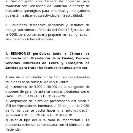
7. Gestión junto con Cámara de Comercio para 
coordinar con Delegación de Gobierno la entrega de 
mascarillas quirúrgicas para empresas y trabajadores 
que estén realizando su actividad en la actualidad. 
8. Reuniones semanales periódicas y sesiones de 
trabajo por videoconferencia del Comité Ejecutivo de 
la CECE; para consensuar y preparar las reuniones con 
las diferentes Administraciones. 
9. 
REUNIONES periódicas junto a Cámara de 
Comercio con: Presidencia de la Ciudad, Procesa, 
Servicios Tributarios de Ceuta y Consejería de 
Sanidad para tratar las fases del desescalamiento.
A raíz de lo solicitado por la CECE en las diferentes 
reuniones se ha conseguido lo siguiente: 
a) Incremento de 3.000 a 30.000 de la obligación de 
disponer de garantía ante las deudas tributarias con el 
OAST BOCCE EXTRA 32 DE 31-03-2020 
b) Ampliación de plazo de presentación del Modelo 
IPSI de Operaciones Interiores al 20 de julio de 2.020, 
de forma que se podrá hacer una autoliquidación 
semestral  BOCCE EXTRA 32 DE 31-03-2020 
c) Bajar al tipo del 0,5% toda la importación  La 
propuesta debe ser consensuada con el Ministerio de 
Hacienda. 