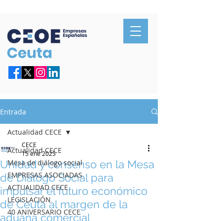
Confederación de Empresarios de Ceuta
Entrada
Actualidad CECE
CECE
Actualidad CECE
15 ene 2025
Unidad y consenso en la Mesa
Mesa de diálogo social
EMPRESAS ASOCIADAS
de Diálogo Social para
ACTUALIDAD CECE
impulsar el futuro económico
LEGISLACIÓN
de Ceuta al margen de la
40 ANIVERSARIO CECE
aduana comercial