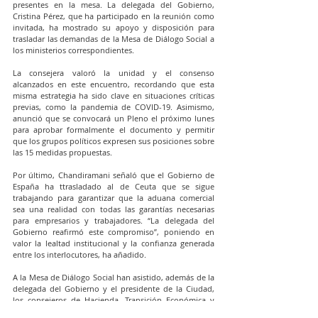
presentes en la mesa. La delegada del Gobierno, 
Cristina Pérez, que ha participado en la reunión como 
invitada, ha mostrado su apoyo y disposición para 
trasladar las demandas de la Mesa de Diálogo Social a 
los ministerios correspondientes.
La consejera valoró la unidad y el consenso 
alcanzados en este encuentro, recordando que esta 
misma estrategia ha sido clave en situaciones críticas 
previas, como la pandemia de COVID-19. Asimismo, 
anunció que se convocará un Pleno el próximo lunes 
para aprobar formalmente el documento y permitir 
que los grupos políticos expresen sus posiciones sobre 
las 15 medidas propuestas.
Por último, Chandiramani señaló que el Gobierno de 
España ha ttrasladado al de Ceuta que se sigue 
trabajando para garantizar que la aduana comercial 
sea una realidad con todas las garantías necesarias 
para empresarios y trabajadores. “La delegada del 
Gobierno reafirmó este compromiso”, poniendo en 
valor la lealtad institucional y la confianza generada 
entre los interlocutores, ha añadido.
A la Mesa de Diálogo Social han asistido, además de la 
delegada del Gobierno y el presidente de la Ciudad, 
los consejeros de Hacienda, Transición Económica y 
Transformación Digital, Kissy Chandiramani, el de 