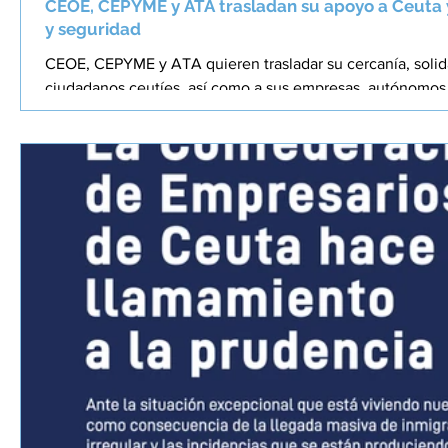
CEOE, CEPYME y ATA trasladan su apoyo a Ceuta 
y seguridad
CEOE, CEPYME y ATA quieren trasladar su cercanía, solid
ciudadanos ceutíes, así como a sus empresas, autónomos, 
que durante estos días están afrontando unas circunstanc
como consecuencia de los graves acontecimientos ocurr
Ceuta, que atentan contra la seguridad nacional. Ceuta e
Garantizar la seguridad de sus ciudadanos, la conv