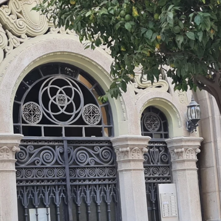
IÓN
IOS
de
ones Empresariales
lucía