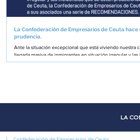
La Confederación de Empresarios de Ceuta hace 
prudencia.
Ante la situación excepcional que está viviendo nuestra
llegada masiva de inmigrantes en situación irregular y las
produciendo en distintos puntos de Ceuta, la Confedera
desea trasladar a sus asociados las siguientes recomend
otra manera, la decisión de abrir o no un establecimiento
exclusivamente a cada empresario, en el ejercicio de su l
LA CO
Confederación de Empresarios de Ceuta