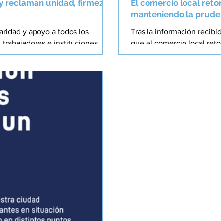
y reclaman unidad, firmeza
El comercio local ret
manteniendo la pruden
aridad y apoyo a todos los
Tras la información recibi
trabajadores e instituciones,
que el comercio local ret
ias de extraordinaria complejidad
la información de la que 
idos en la Ciudad Autónoma de
presencia de efectivos de 
s una ciudad española y europea.
contribuir a la tranquilida
mismas fuentes indican q