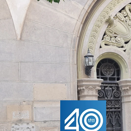
CONFEDERAC
DE EMPRESAR
DE CEUTA
Defensa y representación 
los empresarios ceutíes
Miembro de la CEOE
Confederación Española de Organizaci
Miembro de la CEA
Confederación de Empresarios de Anda