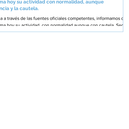
oma hoy su actividad con normalidad, aunque
cia y la cautela.
da a través de las fuentes oficiales competentes, informamos de
oma hoy su actividad, con normalidad aunque con cautela. Según
se dispone en estos momentos, se mantendrá un refuerzo de la
seguridad en distintos puntos de la ciudad con el objetivo de
d y al normal desarrollo de la actividad comercial. Asimismo, las
ue, actualm