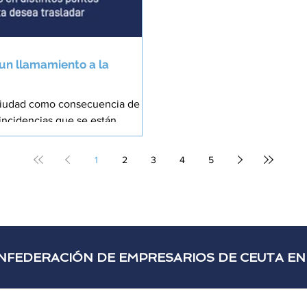
un llamamiento a la
 ciudad como consecuencia de la
 incidencias que se están
ción de Empresarios de Ceuta
aciones. Como no puede ser de
1
2
3
4
5
 corresponde única y
iberta
NFEDERACIÓN DE EMPRESARIOS DE CEUTA EN