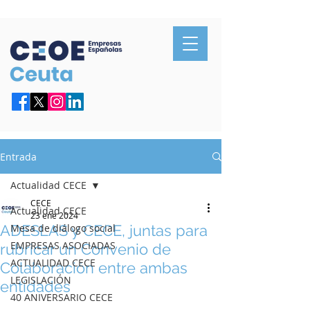
Confederación de Empresarios de Ceuta
Entrada
Actualidad CECE
CECE
Actualidad CECE
23 ene 2024
ADESLAS y CECE, juntas para
Mesa de diálogo social
EMPRESAS ASOCIADAS
rubricar un Convenio de
ACTUALIDAD CECE
Colaboración entre ambas
LEGISLACIÓN
entidades
40 ANIVERSARIO CECE