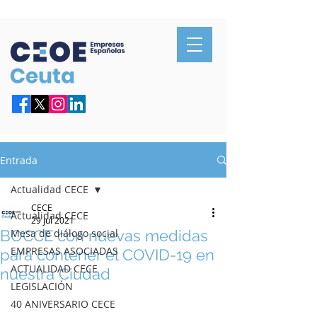
Confederación de Empresarios de Ceuta
Entrada
Actualidad CECE
CECE
Actualidad CECE
29 jul 2021
BOCCE con nuevas medidas
Mesa de diálogo social
EMPRESAS ASOCIADAS
para contener el COVID-19 en
ACTUALIDAD CECE
nuestra Ciudad
LEGISLACIÓN
40 ANIVERSARIO CECE