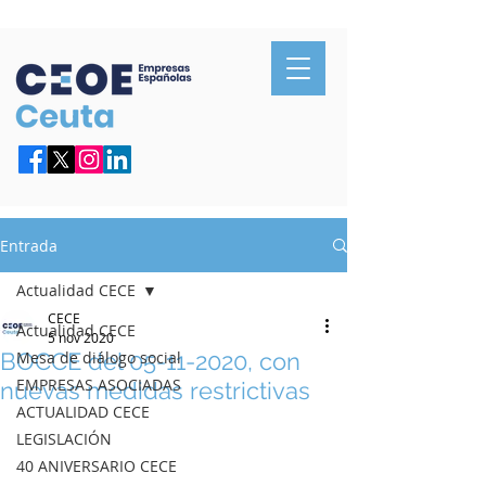
Confederación de Empresarios de Ceuta
Entrada
Actualidad CECE
CECE
Actualidad CECE
5 nov 2020
BOCCE del 05-11-2020, con
Mesa de diálogo social
EMPRESAS ASOCIADAS
nuevas medidas restrictivas
ACTUALIDAD CECE
LEGISLACIÓN
40 ANIVERSARIO CECE