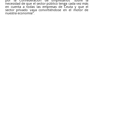
por la Confederación de Empresarios "sobre la 
necesidad de que el sector público tenga cada vez más 
en cuenta a todas las empresas de Ceuta y que el 
sector privado vaya convirtiéndose en el motor de 
nuestra economía".
ACTUALIDAD CECE
Entradas recientes
Ver todo