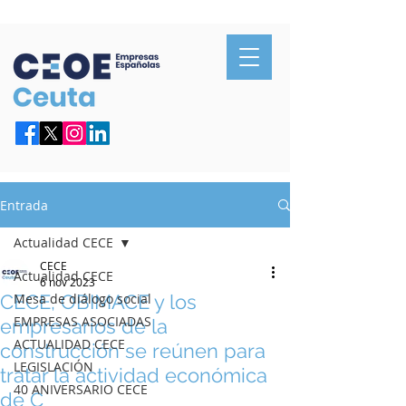
Confederación de Empresarios de Ceuta
Entrada
Actualidad CECE
CECE
Actualidad CECE
6 nov 2023
CECE, OBIMACE y los
Mesa de diálogo social
EMPRESAS ASOCIADAS
empresarios de la
ACTUALIDAD CECE
construcción se reúnen para
LEGISLACIÓN
tratar la actividad económica
40 ANIVERSARIO CECE
de C