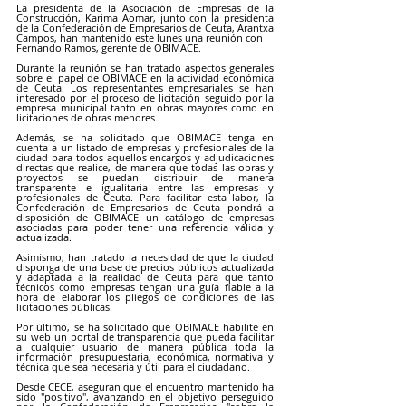
La presidenta de la Asociación de Empresas de la 
Construcción, Karima Aomar, junto con la presidenta 
de la Confederación de Empresarios de Ceuta, Arantxa 
Campos, han mantenido este lunes una reunión con
Fernando Ramos, gerente de OBIMACE.
Durante la reunión se han tratado aspectos generales 
sobre el papel de OBIMACE en la actividad económica 
de Ceuta. Los representantes empresariales se han 
interesado por el proceso de licitación seguido por la 
empresa municipal tanto en obras mayores como en 
licitaciones de obras menores. 
Además, se ha solicitado que OBIMACE tenga en 
cuenta a un listado de empresas y profesionales de la 
ciudad para todos aquellos encargos y adjudicaciones 
directas que realice, de manera que todas las obras y 
proyectos se puedan distribuir de manera 
transparente e igualitaria entre las empresas y 
profesionales de Ceuta. Para facilitar esta labor, la 
Confederación de Empresarios de Ceuta pondrá a 
disposición de OBIMACE un catálogo de empresas 
asociadas para poder tener una referencia válida y 
actualizada.
Asimismo, han tratado la necesidad de que la ciudad 
disponga de una base de precios públicos actualizada 
y adaptada a la realidad de Ceuta para que tanto 
técnicos como empresas tengan una guía fiable a la 
hora de elaborar los pliegos de condiciones de las 
licitaciones públicas.
Por último, se ha solicitado que OBIMACE habilite en 
su web un portal de transparencia que pueda facilitar 
a cualquier usuario de manera pública toda la 
información presupuestaria, económica, normativa y 
técnica que sea necesaria y útil para el ciudadano.
Desde CECE, aseguran que el encuentro mantenido ha 
sido "positivo", avanzando en el objetivo perseguido 