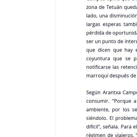
zona de Tetuán queda 
lado, una disminució
largas esperas tambi
pérdida de oportunida
ser un punto de interc
que dicen que hay e
coyuntura que se p
notificarse las retenc
marroquí después de 
Según Arantxa Campos
consumir. “Porque a 
ambiente, por los se
siéndolo. El problem
difícil”, señala. Para
régimen de viajeros,