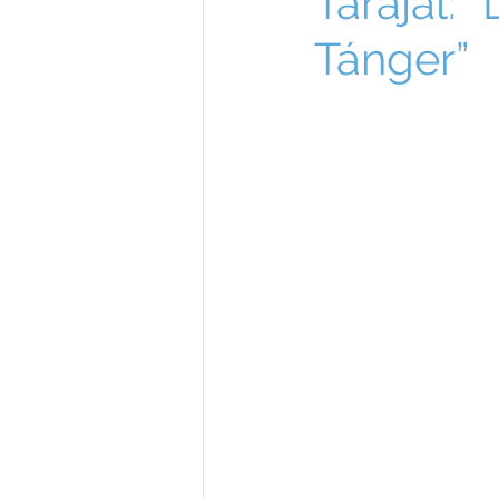
Tarajal:
Tánger”