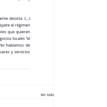
nte desista. (…) 
spete el régimen 
ntes que quieren 
cios locales “el 
“No hablamos de 
ares y servicios 
Ver todo