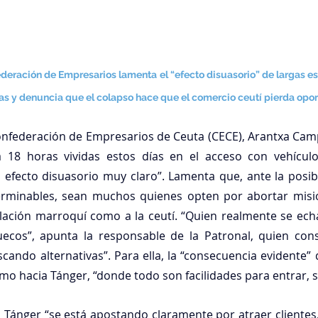
deración de Empresarios lamenta el “efecto disuasorio” de largas esp
ías y denuncia que el colapso hace que el comercio ceutí pierda opo
onfederación de Empresarios de Ceuta (CECE), Arantxa Cam
a 18 horas
 vividas estos días en el acceso con vehícul
efecto disuasorio muy claro”. Lamenta que, ante la posib
erminables, sean muchos quienes opten por abortar misión
blación marroquí como a la ceutí. “Quien realmente se echa
uecos”, apunta la responsable de la Patronal, quien cons
ando alternativas”. Para ella, la “consecuencia evidente” d
mo hacia Tánger, “donde todo son facilidades para entrar, s
ánger “se está apostando claramente por atraer clientes,