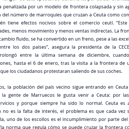
penalizada por un modelo de frontera colapsada y sin agi
n del número de marroquíes que cruzan a Ceuta como cons
én tiene efectos nocivos sobre el comercio ceutí. “Este
des, menos movimiento y menos ventas indirectas. La front
ambio fluido, se ha convertido en un freno, pese a las excel
ntre los dos países”, asegura la presidenta de la CECE
rolongó entre la última semana de diciembre, cuand
iones, hasta el 6 de enero, tras la visita a la frontera de 
que los ciudadanos protestaran saliendo de sus coches.
, la población del país vecino sigue entrando en Ceuta
la gente de Marruecos le gusta venir a Ceuta: por las 
rvicios y porque siempre ha sido lo normal. Ceuta es at
a no es la falta de interés, el problema es que cada vez 
 ella, uno de los escollos es el incumplimiento por parte del 
 “la norma que regula cómo se puede cruzar la frontera co