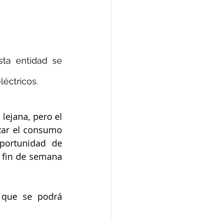
ta entidad se 
léctricos.
Ceuta quiere darle un impulso al comercio. La Navidad todavía está algo lejana, pero el 
zar el consumo 
ortunidad de 
 fin de semana 
l que se podrá 