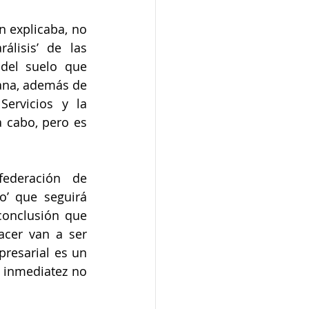
 explicaba, no 
lisis’ de las 
del suelo que 
na, además de 
ervicios y la 
 cabo, pero es 
ederación de 
’ que seguirá 
onclusión que 
cer van a ser 
resarial es un 
 inmediatez no 