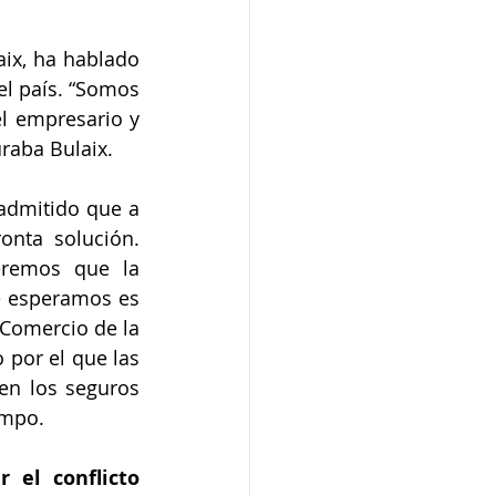
ix, ha hablado 
l país. “Somos 
l empresario y 
raba Bulaix. 
admitido que a 
nta solución. 
remos que la 
e esperamos es 
Comercio de la 
por el que las 
en los seguros 
empo. 
el conflicto 