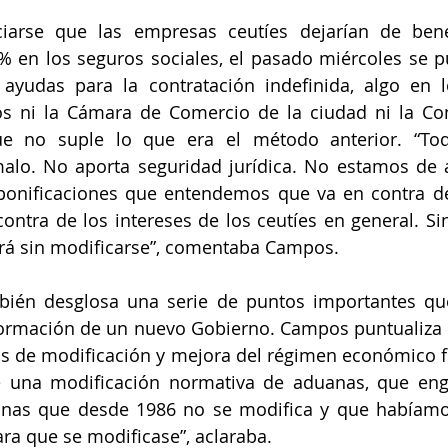
arse que las empresas ceutíes dejarían de benef
% en los seguros sociales, el pasado miércoles se pu
ayudas para la contratación indefinida, algo en 
s ni la Cámara de Comercio de la ciudad ni la Con
e no suple lo que era el método anterior. “Tod
alo. No aporta seguridad jurídica. No estamos de a
onificaciones que entendemos que va en contra del 
ontra de los intereses de los ceutíes en general. Si
irá sin modificarse”, comentaba Campos.
bién desglosa una serie de puntos importantes qu
 formación de un nuevo Gobierno. Campos puntualiza 
as de modificación y mejora del régimen económico fi
 una modificación normativa de aduanas, que engl
anas que desde 1986 no se modifica y que habíamos
ara que se modificase”, aclaraba.