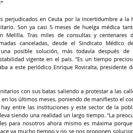
a”
es perjudicados en Ceuta por la incertidumbre a la 
itario. Son ya casi 5 meses de huelga médica tanto
Melilla. Tras miles de consultas y centenares d
amadas canceladas, desde el Sindicato Médico de
 una posible solución, más todavía después de l
estabilidad vigente en el país. “Es un tiempo precios
ba a este periódico Enrique Roviralta, presidente de
itarios con sus batas saliendo a protestar a las calle
 en los últimos meses, poniendo de manifiesto el confl
ay entre las instituciones y este sector de la poblac
lleva siendo una realidad un largo tiempo. “La preocu
rales para nosotros ahora mismo es máxima porque
ace ya mucho tiempo y no se nos proponen solucione