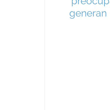
‘preocup
generan 