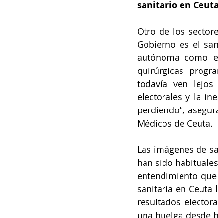
sanitario en Ceut
Otro de los sector
Gobierno es el san
autónoma como en 
quirúrgicas progr
todavía ven lejos
electorales y la in
perdiendo”, asegura
Médicos de Ceuta.
Las imágenes de san
han sido habituales
entendimiento que h
sanitaria en Ceuta 
resultados electo
una huelga desde h