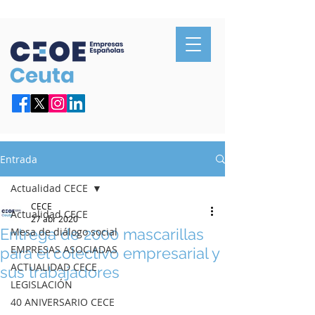
Confederación de Empresarios de Ceuta
Entrada
Actualidad CECE
CECE
Actualidad CECE
27 abr 2020
Entrega de 2000 mascarillas
Mesa de diálogo social
EMPRESAS ASOCIADAS
para el colectivo empresarial y
ACTUALIDAD CECE
sus trabajadores
LEGISLACIÓN
40 ANIVERSARIO CECE