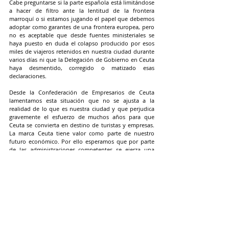
Cabe preguntarse si la parte española está limitándose 
a hacer de filtro ante la lentitud de la frontera 
marroquí o si estamos jugando el papel que debemos 
adoptar como garantes de una frontera europea, pero 
no es aceptable que desde fuentes ministeriales se 
haya puesto en duda el colapso producido por esos 
miles de viajeros retenidos en nuestra ciudad durante 
varios días ni que la Delegación de Gobierno en Ceuta 
haya desmentido, corregido o matizado esas 
declaraciones. 
Desde la Confederación de Empresarios de Ceuta 
lamentamos esta situación que no se ajusta a la 
realidad de lo que es nuestra ciudad y que perjudica 
gravemente el esfuerzo de muchos años para que 
Ceuta se convierta en destino de turistas y empresas. 
La marca Ceuta tiene valor como parte de nuestro 
futuro económico. Por ello esperamos que por parte 
de las administraciones competentes se ejerza una 
interlocución adecuada y eficaz con las autoridades 
marroquíes desde la reciprocidad y el respeto mutuo 
para que esta situación no vuelva a repetirse. 
ACTUALIDAD CECE