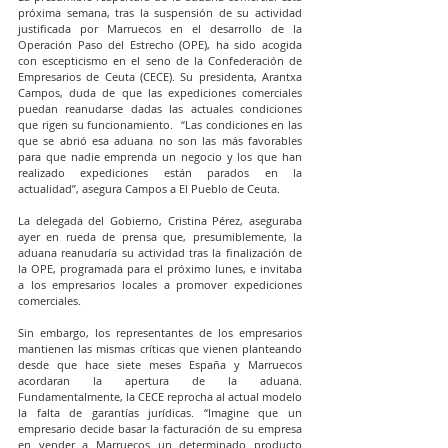
próxima semana, tras la suspensión de su actividad 
justificada por Marruecos en el desarrollo de la 
Operación Paso del Estrecho (OPE), ha sido acogida 
con escepticismo en el seno de la Confederación de 
Empresarios de Ceuta (CECE). Su presidenta, Arantxa 
Campos, duda de que las expediciones comerciales 
puedan reanudarse dadas las actuales condiciones 
que rigen su funcionamiento.  “Las condiciones en las 
que se abrió esa aduana no son las más favorables 
para que nadie emprenda un negocio y los que han 
realizado expediciones están parados en la 
actualidad”, asegura Campos a El Pueblo de Ceuta.
La delegada del Gobierno, Cristina Pérez, aseguraba 
ayer en rueda de prensa que, presumiblemente, la 
aduana reanudaría su actividad tras la finalización de 
la OPE, programada para el próximo lunes, e invitaba 
a los empresarios locales a promover expediciones 
comerciales.
Sin embargo, los representantes de los empresarios 
mantienen las mismas críticas que vienen planteando 
desde que hace siete meses España y Marruecos 
acordaran la apertura de la aduana. 
Fundamentalmente, la CECE reprocha al actual modelo 
la falta de garantías jurídicas. “Imagine que un 
empresario decide basar la facturación de su empresa 
en vender a Marruecos un determinado producto 