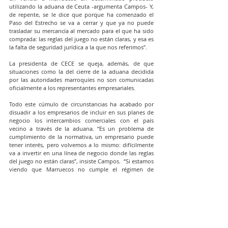
utilizando la aduana de Ceuta -argumenta Campos- Y, 
de repente, se le dice que porque ha comenzado el 
Paso del Estrecho se va a cerrar y que ya no puede 
trasladar su mercancía al mercado para el que ha sido 
comprada: las reglas del juego no están claras, y esa es 
la falta de seguridad jurídica a la que nos referimos”.
La presidenta de CECE se queja, además, de que 
situaciones como la del cierre de la aduana decidida 
por las autoridades marroquíes no son comunicadas 
oficialmente a los representantes empresariales.
Todo este cúmulo de circunstancias ha acabado por 
disuadir a los empresarios de incluir en sus planes de 
negocio los intercambios comerciales con el país 
vecino a través de la aduana. “Es un problema de 
cumplimiento de la normativa, un empresario puede 
tener interés, pero volvemos a lo mismo: difícilmente 
va a invertir en una línea de negocio donde las reglas 
del juego no están claras”, insiste Campos.  “Si estamos 
viendo que Marruecos no cumple el régimen de 
viajeros, en contra de lo que sucede en todas las 
fronteras del mundo, imagínese lo que supondría 
invertir miles de euros en mercancía para que al final 
sea imposible su traslado por la aduana”, apostilla la 
empresaria.
ACTUALIDAD CECE