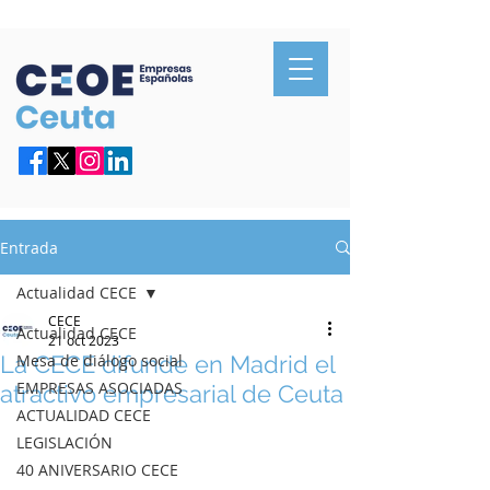
Confederación de Empresarios de Ceuta
Entrada
Actualidad CECE
CECE
Actualidad CECE
21 oct 2023
La CECE difunde en Madrid el
Mesa de diálogo social
EMPRESAS ASOCIADAS
atractivo empresarial de Ceuta
ACTUALIDAD CECE
LEGISLACIÓN
40 ANIVERSARIO CECE