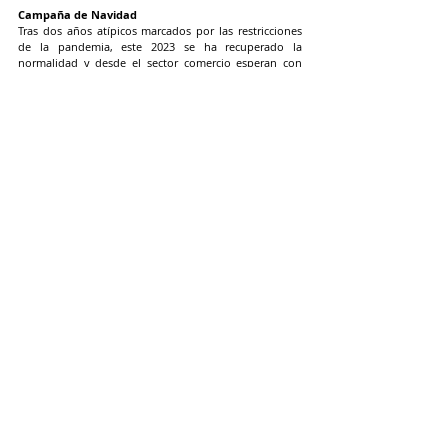
Campaña de Navidad
Tras dos años atípicos marcados por las restricciones 
de la pandemia, este 2023 se ha recuperado la 
normalidad y desde el sector comercio esperan con 
ganas la llegada de la Campaña de Navidad, donde las 
previsiones son “muy positivas”. Por eso, este año es 
más importante que nunca que las compras navideñas 
se realicen en Ceuta. Así lo destaca también la propia 
presidenta de la CECE, quien señala que “tenemos que 
tener en cuenta que todos los problemas que 
encuentra el consumidor a la hora de traer productos 
a Ceuta son los mismos que encuentra un empresario 
o comerciante cuando trae su mercancía a la ciudad”, 
reseñando que “en estos momentos estamos con unos 
problemas importantes para la devolución de 
mercancías, algo que hace que el comerciante tenga 
que ajustar muy bien sus compras a lo que en realidad 
se va a consumir en la ciudad y eso tiene que 
entenderlo el consumidor, pues siempre se actúa con 
las mejores perspectivas de que haya surtidos 
suficientes como para abastecer a todos los 
consumidores con todas las novedades que ofrece el 
mercado, principalmente en la época navideña”.
ACTUALIDAD CECE