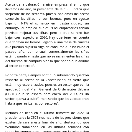
Acerca de la valoración a nivel empresarial en lo que 
llevamos de año, la presidenta de la CECE indica que 
“depende de los sectores, pues si hablamos del sector 
comercio las cifras no son buenas, pues en agosto 
bajó un 6,1% el comercio en nuestra ciudad, sin 
embargo, el empleo subió”. “Los empresarios tenían 
previsto mejorar sus cifras, pero lo que se hizo fue 
bajar con respecto al 2020. Hay que tener en cuenta 
que todavía no hemos llegado a una masa de turistas 
que puedan suplir la fuga de consumo que no hubo el 
pasado año, por lo cual, comercialmente las cifras 
están bajando y hasta que no se incrementen las cifras 
del turismo de compras pienso que habría que ayudar 
al sector comercio”.
Por otra parte, Campos continuó subrayando que “con 
respecto al sector de la Construcción es cierto que 
están muy esperanzados, pues es un sector que con la 
aprobación del Plan General de Ordenación Urbana 
(PGOU) que se espera para enero del 2023, es un 
sector que va a subir”, matizando que las valoraciones 
habría que realizarlas por sectores”.
Metidos de lleno en el último trimestre de 2022, la 
presidenta de la CECE nos habla de las previsiones que 
existen de cara a este final de año, destacando que 
“venimos trabajando en las últimas semanas con 
todos los empresarios y empezamos con la celebración 