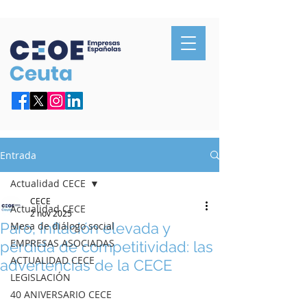
Confederación de Empresarios de Ceuta
Entrada
Actualidad CECE
CECE
Actualidad CECE
2 nov 2025
Paro, inflación elevada y
Mesa de diálogo social
EMPRESAS ASOCIADAS
pérdida de competitividad: las
ACTUALIDAD CECE
advertencias de la CECE
LEGISLACIÓN
40 ANIVERSARIO CECE