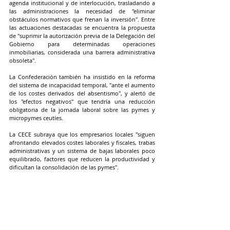
agenda institucional y de interlocución, trasladando a 
las administraciones la necesidad de "eliminar 
obstáculos normativos que frenan la inversión". Entre 
las actuaciones destacadas se encuentra la propuesta 
de "suprimir la autorización previa de la Delegación del 
Gobierno para determinadas operaciones 
inmobiliarias, considerada una barrera administrativa 
obsoleta".
La Confederación también ha insistido en la reforma 
del sistema de incapacidad temporal, "ante el aumento 
de los costes derivados del absentismo", y alertó de 
los "efectos negativos" que tendría una reducción 
obligatoria de la jornada laboral sobre las pymes y 
micropymes ceutíes.
La CECE subraya que los empresarios locales "siguen 
afrontando elevados costes laborales y fiscales, trabas 
administrativas y un sistema de bajas laborales poco 
equilibrado, factores que reducen la productividad y 
dificultan la consolidación de las pymes".
Compromiso con la defensa 
de las empresas locales
En materia de representación y formación, la CECE 