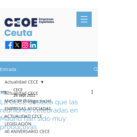
Confederación de Empresarios de Ceuta
Entrada
Actualidad CECE
CECE
Actualidad CECE
26 sept 2022
La CECE destaca que las
Mesa de diálogo social
EMPRESAS ASOCIADAS
reuniones celebradas en
ACTUALIDAD CECE
Madrid han sido muy
LEGISLACIÓN
productivas
40 ANIVERSARIO CECE