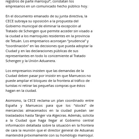
registros de parte marroquí”, constatan los 
empresarios en un comunicado hecho público hoy.
En el documento emanado de su junta directiva, la 
CECE subraya su oposición a la propuesta del 
Gobierno municipal de eliminar la excepción al 
Tratado de Schengen que permite acceder sin visado a 
la ciudad a los marroquíes residentes en la provincia 
de Tetuán. Los empresarios aconsejan “prudencia” y 
“coordinación” en las decisiones que pueda adoptar la 
Ciudad y en las declaraciones públicas de sus 
representantes en todo lo concerniente al Tratado 
Schengen y la Unión Aduanera.
Los empresarios insisten que las demandas de la 
Ciudad deben pasar por insistir en que Marruecos no 
puede ampliar el bloqueo de la frontera al tráfico de 
turistas ni retirar las pequeñas compras que éstos 
hagan en la ciudad.
Asimismo, la CECE reclama un plan coordinado entre 
España y Marruecos para que los “stocks” de 
mercancías almacenados en la ciudad puedan ser 
trasladados hasta Tánger vía Algeciras. Además, solicita 
a la Ciudad que haga llegar al Gobierno central 
información detallada sobre la situación en la frontera 
de cara la reunión que el director general de Aduanas 
mantendrá próximamente con su homólogo marroquí.