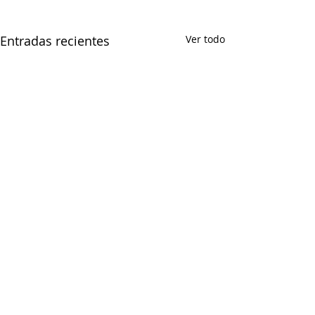
Entradas recientes
Ver todo
CONFEDERACIÓN DE EMPRESARIOS DE CEUTA
Paseo del Revellín nº 1, Edificio Trujillo, 2º - E.
Tel.:
856200038
Email:
info@confeceuta.es